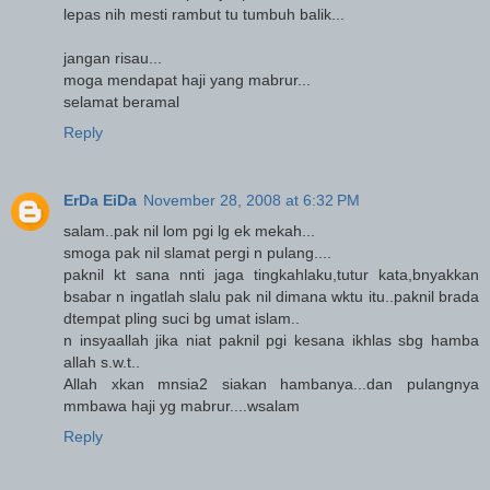
lepas nih mesti rambut tu tumbuh balik...
jangan risau...
moga mendapat haji yang mabrur...
selamat beramal
Reply
ErDa EiDa
November 28, 2008 at 6:32 PM
salam..pak nil lom pgi lg ek mekah...
smoga pak nil slamat pergi n pulang....
paknil kt sana nnti jaga tingkahlaku,tutur kata,bnyakkan
bsabar n ingatlah slalu pak nil dimana wktu itu..paknil brada
dtempat pling suci bg umat islam..
n insyaallah jika niat paknil pgi kesana ikhlas sbg hamba
allah s.w.t..
Allah xkan mnsia2 siakan hambanya...dan pulangnya
mmbawa haji yg mabrur....wsalam
Reply