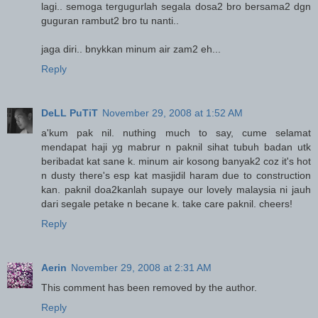
lagi.. semoga tergugurlah segala dosa2 bro bersama2 dgn
guguran rambut2 bro tu nanti..
jaga diri.. bnykkan minum air zam2 eh...
Reply
DeLL PuTiT
November 29, 2008 at 1:52 AM
a'kum pak nil. nuthing much to say, cume selamat
mendapat haji yg mabrur n paknil sihat tubuh badan utk
beribadat kat sane k. minum air kosong banyak2 coz it's hot
n dusty there's esp kat masjidil haram due to construction
kan. paknil doa2kanlah supaye our lovely malaysia ni jauh
dari segale petake n becane k. take care paknil. cheers!
Reply
Aerin
November 29, 2008 at 2:31 AM
This comment has been removed by the author.
Reply