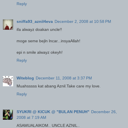
Reply
sniffa93_aznil4eva
December 2, 2008 at 10:58 PM
ifa alwayz doakan uncle!!
moge seme bejln lncar...insyaAllah!
epi n smile alwayz okeyh!
Reply
Witeblog
December 11, 2008 at 3:37 PM
Muahsssss kat abang Aznil.Take care my love.
Reply
SYUKRI @ KICUK @ "BULAN PENUH"
December 26,
2008 at 7:19 AM
ASAMUALAIKOM.. UNCLE AZNIL..