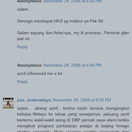
Anonymous
November 29, 2008 at 6:35 PM
salam...
Semoga mendapat HAJI yg mabrur ya Pak Nil...
Salam sayang dari Aries'sya, my lil princess...Peminat giler
pak nil...
Reply
Anonymous
November 29, 2008 at 6:46 PM
aznil influenced me a lot
Reply
yus_anakmelayu
November 29, 2008 at 8:05 PM
salam... abang aznil.. terima kasih kerana mengangkat
bahasa Melayu ke tahap yang sewajarnya. peluang aznil
bertemu wakil-wakil asing di DBP pernah saya alami ketika
mengikuti program pertukaran pelajar di beijing foreign
studies university. Malu rasanya apabila pensyarah dan