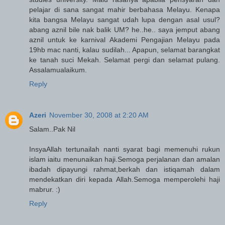
pelajar di sana sangat mahir berbahasa Melayu. Kenapa
kita bangsa Melayu sangat udah lupa dengan asal usul?
abang aznil bile nak balik UM? he..he.. saya jemput abang
aznil untuk ke karnival Akademi Pengajian Melayu pada
19hb mac nanti, kalau sudilah... Apapun, selamat barangkat
ke tanah suci Mekah. Selamat pergi dan selamat pulang.
Assalamualaikum.
Reply
Azeri
November 30, 2008 at 2:20 AM
Salam..Pak Nil
InsyaAllah tertunailah nanti syarat bagi memenuhi rukun
islam iaitu menunaikan haji.Semoga perjalanan dan amalan
ibadah dipayungi rahmat,berkah dan istiqamah dalam
mendekatkan diri kepada Allah.Semoga memperolehi haji
mabrur. :)
Reply