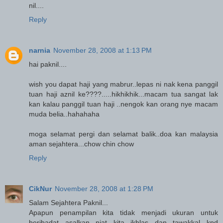
nil....
Reply
narnia
November 28, 2008 at 1:13 PM
hai paknil....
wish you dapat haji yang mabrur..lepas ni nak kena panggil
tuan haji aznil ke????.....hikhikhik...macam tua sangat lak
kan kalau panggil tuan haji ..nengok kan orang nye macam
muda belia..hahahaha
moga selamat pergi dan selamat balik..doa kan malaysia
aman sejahtera...chow chin chow
Reply
CikNur
November 28, 2008 at 1:28 PM
Salam Sejahtera Paknil...
Apapun penampilan kita tidak menjadi ukuran untuk
beribadat asalkan niat kita ikhlas dan tawakkal kpd