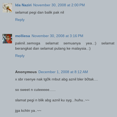
Ida Naziri
November 30, 2008 at 2:00 PM
selamat pegi dan balik pak nil
Reply
molliesa
November 30, 2008 at 3:16 PM
paknil..semoga selamat semuanya yea..:) selamat
berangkat dan selamat pulang ke malaysia..:)
Reply
Anonymous
December 1, 2008 at 8:12 AM
x sbr rsenye nak tg0k rnbut abg aznil bler b0tak....
so sweet n cuteeeee......
slamat pegi n blik abg aznil ku syg...huhu..~~
jga kchtn ya..~~