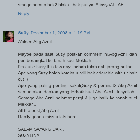
smoge semua bek2 blaka...bek punya..!!!insyaALLAH...
Reply
Su3y
December 1, 2008 at 1:19 PM
A'skum Abg Aznil...
Maybe pada saat Suzy postkan comment ni,Abg Aznil dah
pun berangkat ke tanah suci Mekkah...
I'm quite busy this few days,sebab tulah dah jarang online...
Ape yang Suzy boleh katakn,u still look adorable with ur hair
cut :)
Ape yang paling penting sekali,Suzy & peminat2 Abg Aznil
semua akan doakan yang terbaik buat Abg Aznil...Insyallah!
Semoga Abg Aznil selamat pergi & juga balik ke tanah suci
Mekkah...
All the best,Abg Aznil!
Really gonna miss u lots here!
SALAM SAYANG DARI,
SUZYLINA...