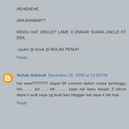
HEHEHEHE...
APA KHABAR??
RINDU KAT UNCLE!! LAME X DNGAR SUARA UNCLE KT
ERA..
-syukri @ kicuk @ BULAN PENUH..
Reply
Sofiah Sabihah
December 26, 2008 at 12:09 PM
hai wow!!!!!!!!!!!!!! dapat 50 coment dalam masa seminggu
ish......... ish....... ish.......... saye nie baru darjah 3 tahun
depa n acik saye yg buat kan blogger kat saye k lah bye
Reply