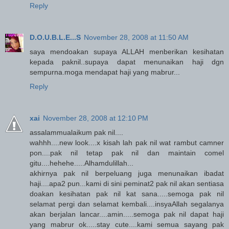
Reply
D.O.U.B.L.E...S
November 28, 2008 at 11:50 AM
saya mendoakan supaya ALLAH menberikan kesihatan
kepada paknil..supaya dapat menunaikan haji dgn
sempurna.moga mendapat haji yang mabrur...
Reply
xai
November 28, 2008 at 12:10 PM
assalammualaikum pak nil....
wahhh....new look....x kisah lah pak nil wat rambut camner
pon....pak nil tetap pak nil dan maintain comel
gitu....hehehe.....Alhamdulillah...
akhirnya pak nil berpeluang juga menunaikan ibadat
haji....apa2 pun...kami di sini peminat2 pak nil akan sentiasa
doakan kesihatan pak nil kat sana.....semoga pak nil
selamat pergi dan selamat kembali....insyaAllah segalanya
akan berjalan lancar....amin.....semoga pak nil dapat haji
yang mabrur ok.....stay cute....kami semua sayang pak