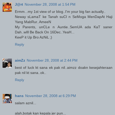
J@rt
November 28, 2008 at 1:54 PM
Ermm...my 1st view of ur blog..I'm your big fan actually..
Neway sLamaT ke Tanah suCI n SeMoga MenDapAt Haji
Yang MabRur..AmeeN
My Parents, unCLe n Auntie..SemUA ada KaT saner
Dah..wIll Be Back On 16Dec..YeaH...
KeeP it Up Bro AzNiL ;)
Reply
aimZz
November 28, 2008 at 2:44 PM
best of luck kt sana ek pak nil..aimzz doakn kesejahteraan
pak nil kt sana..ok..
Reply
hans
November 28, 2008 at 6:29 PM
salam aznil...
alah,botak kan kepala jer pun...