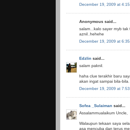
December 19, 2009 at 4:1
Anonymous said...
salam...kalo sayer myb tak
aznil..hehehe
December 19, 2009 at 6:3
Edzlin
said...
salam paknil.
haha clue terakhir baru sa
akan ingat sampai bila-bila.
December 19, 2009 at 7:5
Sofea _Sulaiman
said...
Assalammualaikum Uncle,
Walaupun tekaan saya selam
asa mencuba dan terus mencu