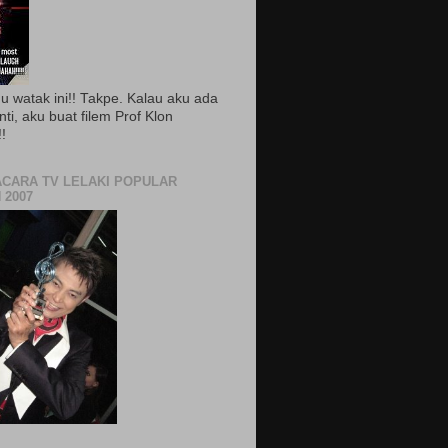
du watak ini!! Takpe. Kalau aku ada
nti, aku buat filem Prof Klon
!!
CARA TV LELAKI POPULAR
 2007