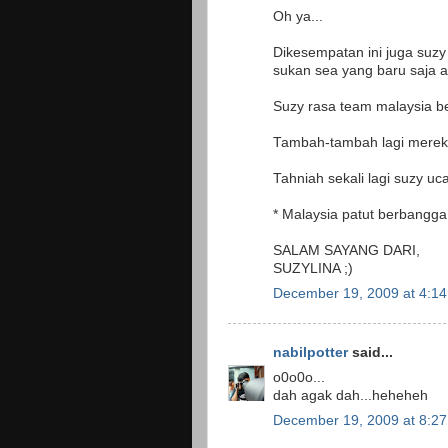
Oh ya...
Dikesempatan ini juga suzy
sukan sea yang baru saja ak
Suzy rasa team malaysia b
Tambah-tambah lagi mereka 
Tahniah sekali lagi suzy uc
* Malaysia patut berbangg
SALAM SAYANG DARI,
SUZYLINA ;)
December 19, 2009 at 4:1
nabilpotter
said...
o0o0o...
dah agak dah...heheheh
December 19, 2009 at 8:2