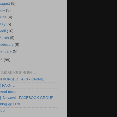
August
(8)
July
(3)
June
(4)
May
(5)
April
(10)
March
(9)
February
(6)
January
(5)
08
(99)
JUGAK KE SINI EH....
 KONSERT AF8 - PAKNIL
 PAKNIL
hmad daud
 Hj. Nawawi - FACEBOOK GROUP
s blog @ ERA
idd