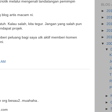
riotik melalui mengenali tandatangan pemimpin
BLOG 
►
20
 blog artis macam ni.
►
20
tuh. Kalau salah, kita tegur. Jangan yang salah pun
►
20
ndapat projek.
►
20
►
20
beri peluang bagi saya utk aktif memberi komen
ni.
▼
20
▼
K
J
0 AM
J
T
P
P
►
re org besau2..muahaha..
►
►
t.com