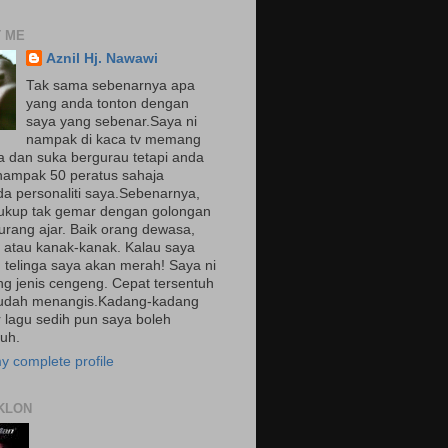
 ME
Aznil Hj. Nawawi
Tak sama sebenarnya apa
yang anda tonton dengan
saya yang sebenar.Saya ni
nampak di kaca tv memang
ila dan suka bergurau tetapi anda
ampak 50 peratus sahaja
da personaliti saya.Sebenarnya,
ukup tak gemar dengan golongan
urang ajar. Baik orang dewasa,
 atau kanak-kanak. Kalau saya
 telinga saya akan merah! Saya ni
 jenis cengeng. Cepat tersentuh
udah menangis.Kadang-kadang
 lagu sedih pun saya boleh
tuh.
y complete profile
KLON