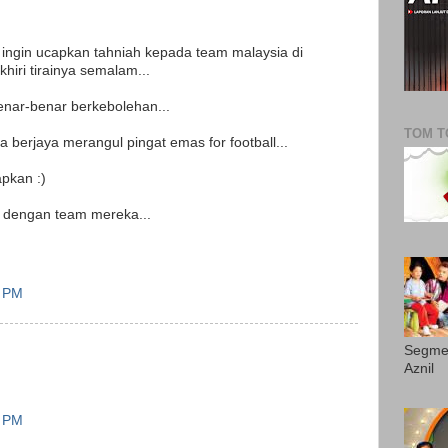
 ingin ucapkan tahniah kepada team malaysia di
hiri tirainya semalam...
enar-benar berkebolehan...
TOM T
berjaya merangul pingat emas for football...
apkan :)
a dengan team mereka...
4 PM
Segme
Aznil
7 PM