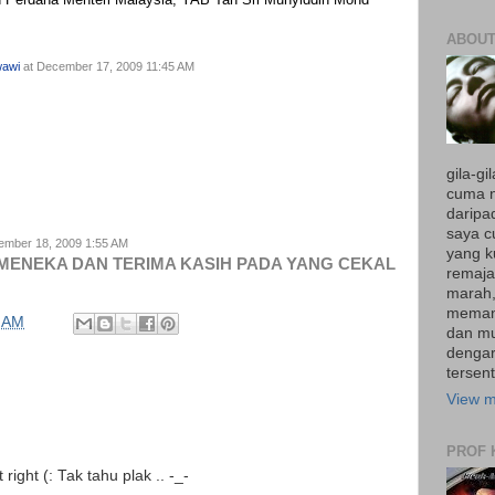
ABOUT
wawi
at December 17, 2009 11:45 AM
gila-g
cuma n
daripa
saya c
ember 18, 2009 1:55 AM
yang k
 MENEKA DAN TERIMA KASIH PADA YANG CEKAL
remaja
marah,
memang
 AM
dan m
dengar
tersen
View m
PROF 
right (: Tak tahu plak .. -_-