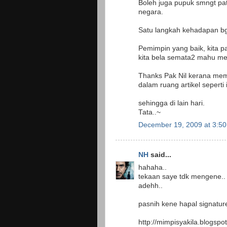
Boleh juga pupuk smngt pat
negara.
Satu langkah kehadapan bg
Pemimpin yang baik, kita pa
kita bela semata2 mahu me
Thanks Pak Nil kerana mem
dalam ruang artikel seperti i
sehingga di lain hari.
Tata..~
December 19, 2009 at 3:5
NH
said...
hahaha..
tekaan saye tdk mengene..
adehh..
pasnih kene hapal signatu
http://mimpisyakila.blogspo