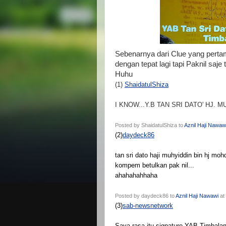
Sebenarnya dari Clue yang perta
dengan tepat lagi tapi Paknil saje
Huhu
(1)
ShaidatulShiza
I KNOW...Y.B TAN SRI DATO' HJ.
Posted by ShaidatulShiza to
Aznil Haji Nawaw
(2)
daydeck86
tan sri dato haji muhyiddin bin hj moh
kompem betulkan pak nil...
ahahahahhaha
Posted by daydeck86 to
Aznil Haji Nawawi
at
(3)
sab-newsnetwork
Saya rasa itu signature YAB Timbala