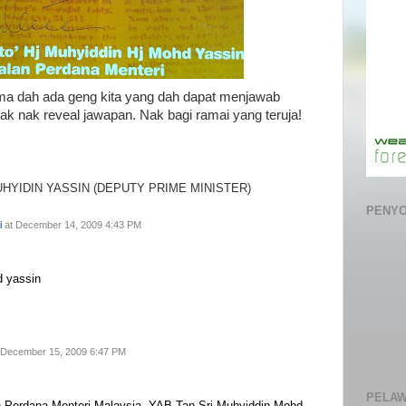
ma dah ada geng kita yang dah dapat menjawab
 tak nak reveal jawapan. Nak bagi ramai yang teruja!
 MUHYIDIN YASSIN (DEPUTY PRIME MINISTER)
PENYOK
i
at December 14, 2009 4:43 PM
d yassin
 December 15, 2009 6:47 PM
PELAW
n Perdana Menteri Malaysia, YAB Tan Sri Muhyiddin Mohd