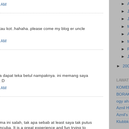
►
5 AM
►
►
►
 tau kot..hahaha..please come my blog er uncle
►
5 AM
►
►
►
►
20
ya dapat teka betul nampaknya. ini memang saya
LAWAT 
 :D
KOMEN
3 AM
BORAK
ogy a
Aznil
Aznil'
Klubbk
a ini salah, tak apa sebab at least saya tak putus
ba. It is a great experience and fun trying to