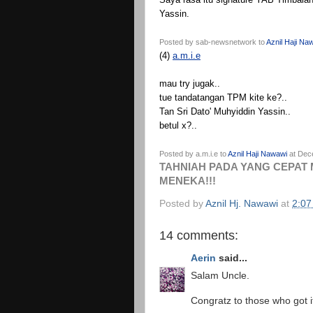
Yassin.
Posted by sab-newsnetwork to
Aznil Haji Na
(4)
a.m.i.e
mau try jugak..
tue tandatangan TPM kite ke?..
Tan Sri Dato' Muhyiddin Yassin..
betul x?..
Posted by a.m.i.e to
Aznil Haji Nawawi
at Dec
TAHNIAH PADA YANG CEPAT
MENEKA!!!
Posted by
Aznil Hj. Nawawi
at
2:07
14 comments:
Aerin
said...
Salam Uncle.
Congratz to those who got it 