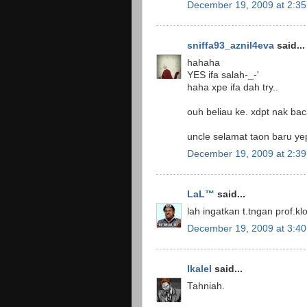
December 19, 2009 at 2:3
sniffa93_aznil4eva
said...
hahaha
YES ifa salah-_-'
haha xpe ifa dah try..
ouh beliau ke. xdpt nak bac
uncle selamat taon baru ye
December 19, 2009 at 2:3
LaL™
said...
lah ingatkan t.tngan prof.k
December 19, 2009 at 3:4
Ikalel
said...
Tahniah.