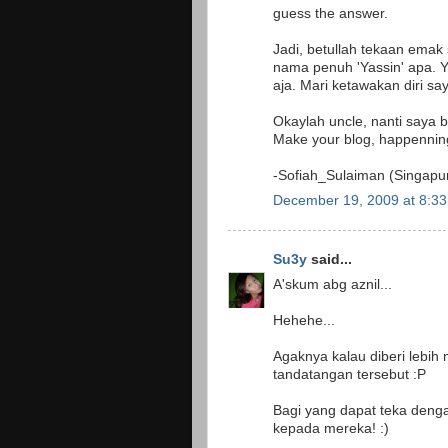
guess the answer.
Jadi, betullah tekaan emak 
nama penuh 'Yassin' apa. Y
aja. Mari ketawakan diri sa
Okaylah uncle, nanti saya ba
Make your blog, happennin
-Sofiah_Sulaiman (Singapu
December 19, 2009 at 8:3
Su3y
said...
A'skum abg aznil...
Hehehe...
Agaknya kalau diberi lebih
tandatangan tersebut :P
Bagi yang dapat teka denga
kepada mereka! :)