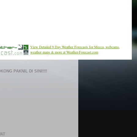
View Detailed 9 Day Weather Forecasts for Mecca, webcams,
weather maps & more at Weather-Forecast.com
ONG PAKNIL DI SINI!!!!
AT