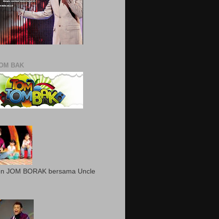
OM BAK
n JOM BORAK bersama Uncle