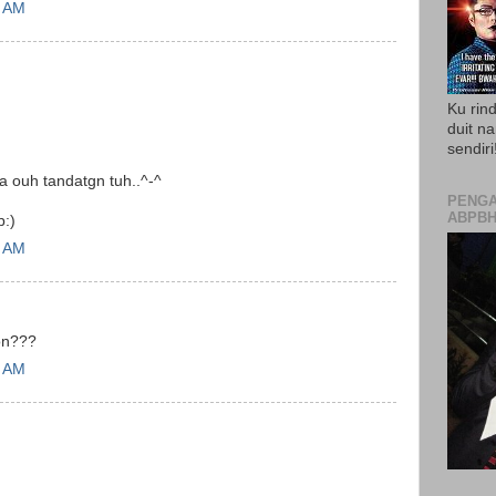
5 AM
Ku rin
duit na
sendiri
a ouh tandatgn tuh..^-^
PENGA
ABPBH
p:)
9 AM
lon???
0 AM